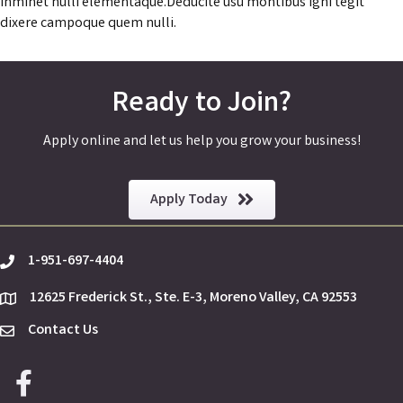
inminet nulli elementaque.Deducite usu montibus igni tegit
dixere campoque quem nulli.
Ready to Join?
Apply online and let us help you grow your business!
Apply Today
1-951-697-4404
phone
12625 Frederick St., Ste. E-3, Moreno Valley, CA 92553
location
Contact Us
Envelope Icon
Facebook icon